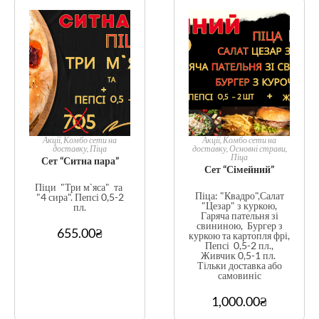
Акції
,
Комбо сети на
Акції
,
Комбо сети на
доставку
,
Піца
доставку
,
Основні страви
,
Піца
Сет “Ситна пара”
Сет “Сімейний”
Піци "Три м`яса" та
Піца: "Квадро",Салат
"4 сира". Пепсі 0,5-2
"Цезар" з куркою,
пл.
Гаряча пательня зі
свининою, Бургер з
655.00
₴
куркою та картопля фрі,
Пепсі 0,5-2 пл.,
Живчик 0,5-1 пл.
Тільки доставка або
самовиніс
1,000.00
₴