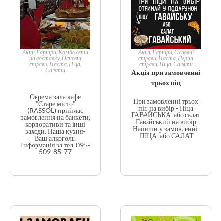
Акції
,
Гарніри
,
Комбо сети
Акції
,
Гарніри
,
Основні
на доставку
,
Основні
страви
,
Паста
,
Перші
страви
,
Паста
,
Піца
,
страви
,
Піца
,
Салати
Салати
Акція при замовленні
трьох піц
Окрема зала кафе
При замовленні трьох
"Старе місто"
піц на вибір - Піца
(RASSOL) приймає
ГАВАЙСЬКА або салат
замовлення на банкети,
Гавайський на вибір
корпоративи та інші
Напиши у замовленні
заходи. Наша кухня-
ПІЦА або САЛАТ
Ваш алкоголь.
Інформація за тел. 095-
509-85-77