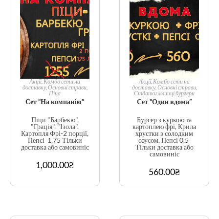
Акції
,
Комбо сети на
Акції
,
Комбо сети на
доставку
,
Основні страви
,
доставку
,
Основні страви
,
Піца
Сніданки,млинці,бургери
Сет “На компанію”
Сет “Один вдома”
Піци "Барбекю",
Бургер з куркою та
"Грація", "Ізола".
картоплею фрі, Крила
Картопля Фрі-2 порції,
хрустки з солодким
Пепсі 1,75 Тільки
соусом, Пепсі 0,5
доставка або самовиніс
Тільки доставка або
самовиніс
1,000.00
₴
560.00
₴