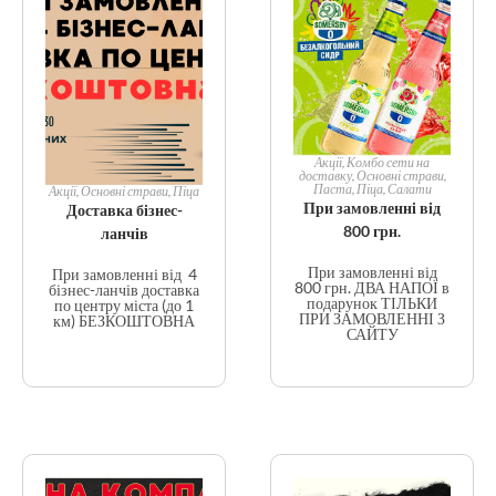
Акції
,
Комбо сети на
доставку
,
Основні страви
,
Паста
,
Піца
,
Салати
Акції
,
Основні страви
,
Піца
При замовленні від
Доставка бізнес-
800 грн.
ланчів
При замовленні від
При замовленні від 4
800 грн. ДВА НАПОЇ в
бізнес-ланчів доставка
подарунок ТІЛЬКИ
по центру міста (до 1
ПРИ ЗАМОВЛЕННІ З
км) БЕЗКОШТОВНА
САЙТУ