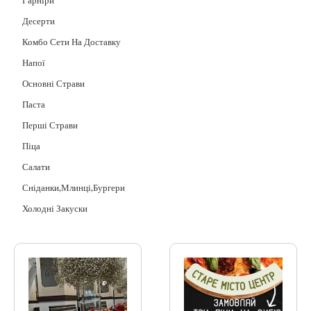
Гарніри
Десерти
Комбо Сети На Доставку
Напої
Основні Страви
Паста
Перші Страви
Піца
Салати
Сніданки,млинці,бургери
Холодні Закуски