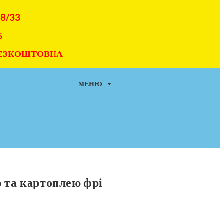
38/33
5
 БЕЗКОШТОВНА
МЕНЮ
 та картоплею фрі