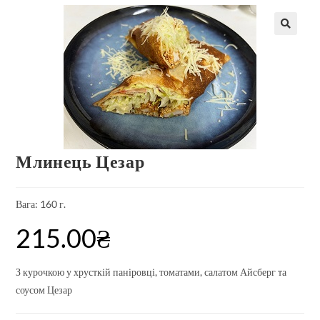
Млинець Цезар
Вага: 160 г.
215.00
₴
З курочкою у хрусткій паніровці, томатами, салатом Айсберг та
соусом Цезар