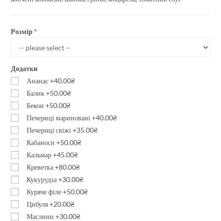
Розмір
Додатки
Ананас
+40.00₴
Балик
+50.00₴
Бекон
+50.00₴
Печериці мариновані
+40.00₴
Печериці свіжі
+35.00₴
Кабаноси
+50.00₴
Кальмар
+45.00₴
Креветка
+80.00₴
Кукурудза
+30.00₴
Куряче філе
+50.00₴
Цибуля
+20.00₴
Маслини
+30.00₴