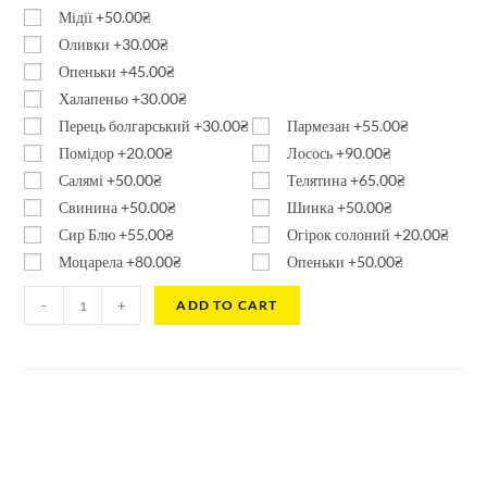
Мідії
+50.00₴
Оливки
+30.00₴
Опеньки
+45.00₴
Халапеньо
+30.00₴
Перець болгарський
+30.00₴
Пармезан
+55.00₴
Помідор
+20.00₴
Лосось
+90.00₴
Салямі
+50.00₴
Телятина
+65.00₴
Свинина
+50.00₴
Шинка
+50.00₴
Сир Блю
+55.00₴
Огірок солоний
+20.00₴
Моцарела
+80.00₴
Опеньки
+50.00₴
-
+
ADD TO CART