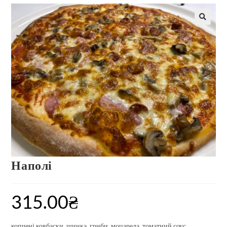
Наполі
315.00
₴
копчені ковбаски, шинка, гриби, моцарела, томатний соус