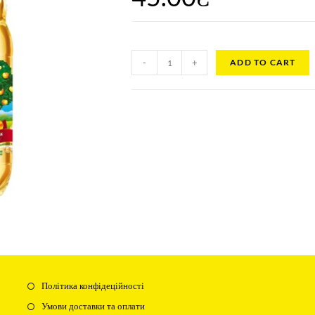
-
+
ADD TO CART
Політика конфідеційності
Умови доставки та оплати